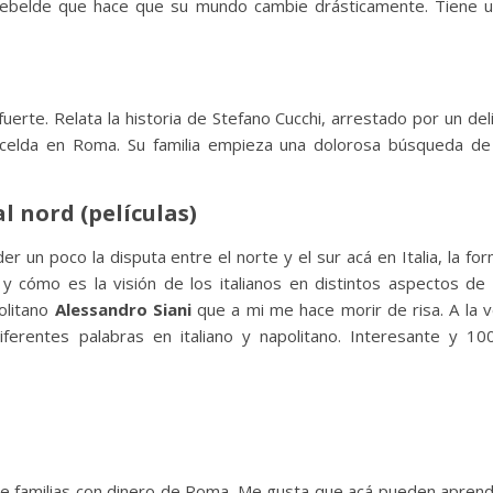
 rebelde que hace que su mundo cambie drásticamente. Tiene 
uerte. Relata la historia de Stefano Cucchi, arrestado por un del
celda en Roma. Su familia empieza una dolorosa búsqueda de
l nord (películas)
 un poco la disputa entre el norte y el sur acá en Italia, la fo
y cómo es la visión de los italianos en distintos aspectos de
olitano
Alessandro Siani
que a mi me hace morir de risa. A la 
iferentes palabras en italiano y napolitano. Interesante y 1
 de familias con dinero de Roma. Me gusta que acá pueden apren