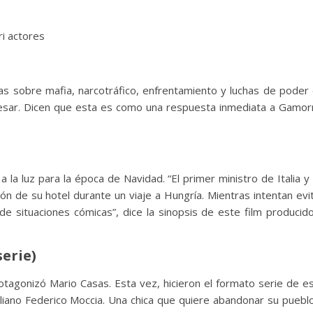
s sobre mafia, narcotráfico, enfrentamiento y luchas de poder
eresar. Dicen que esta es como una respuesta inmediata a Gamor
 la luz para la época de Navidad. “El primer ministro de Italia y
ón de su hotel durante un viaje a Hungría. Mientras intentan evi
e situaciones cómicas”, dice la sinopsis de este film producid
serie)
otagonizó Mario Casas. Esta vez, hicieron el formato serie de e
italiano Federico Moccia. Una chica que quiere abandonar su puebl