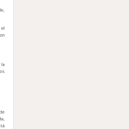
le,
 el
con
 la
dos
 de
da,
stá