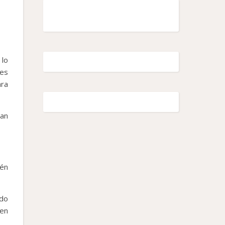
 lo
les
ara
dan
ién
ndo
 en