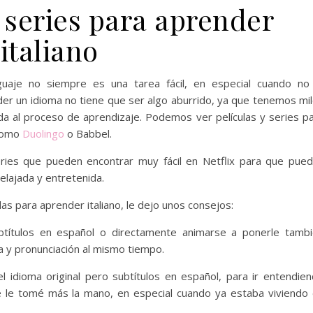
y series para aprender
italiano
guaje no siempre es una tarea fácil, en especial cuando no
er un idioma no tiene que ser algo aburrido, ya que tenemos mi
a al proceso de aprendizaje. Podemos ver películas y series p
 como
Duolingo
o Babbel.
eries que pueden encontrar muy fácil en Netflix para que pue
elajada y entretenida.
ulas para aprender italiano, le dejo unos consejos:
ubtítulos en español o directamente animarse a ponerle tamb
ra y pronunciación al mismo tiempo.
l idioma original pero subtítulos en español, para ir entendie
e le tomé más la mano, en especial cuando ya estaba viviendo