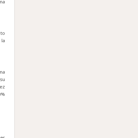
una
ito
 la
rma
 su
vez
00%
der